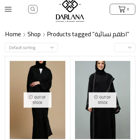
0
Home
Shop
Products tagged “اطقم نسائية”
OUT OF
OUT OF
STOCK
STOCK