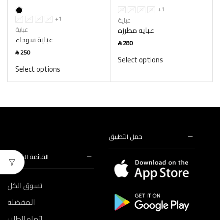
+1
52
54
56
58
+1
عباية
52
54
56
58
عبايه مطرزه
عباية
عباية سوداء
280
SAR
250
SAR
Select options
Select options
حمل التطبيق
القائمة الرئيسية
تسوق الكل
المفضلة
إتمام الطلب