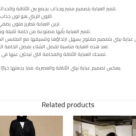
تتميز العباية بتصميم مميز وجذاب يجمع بين الأناقة والحداثة، عباية بيتي مما يجعلها مناسبة للمناسبات المختلفة.
اللون الزيتي هو لون جذاب ومميز يضفي لمسة من الجمال والأناقة على العباية.
تزين العباية بتطريز ملون يضفي جمالًا وبهجة على التصميم، مما يجعلها ملفتة للنظر.
تتميز العباية بأنها مصنوعة من خامة ثقيلة وجودة عالية،عباية بيتي مما يجعلها متينة وتدوم طويلاً.
تعد هذه العباية مناسبة لفصل الشتاء بفضل الخامة الثقيلة التي تحميك من البرد وتضفي عليك دفءًا وراحة.
تمنحك العباية الأناقة والفخامة التي تبحثين عنها في إطلالتك، عباية بيتي وتضفي عليك أناقة راقية وجاذبية.
يعكس تصميم عباية بيتي الأناقة والعصرية، مما يجعلها خيارًا مثاليًا للنساء اللواتي يبحثن عن إطلالة عصرية ومميزة.
Related products