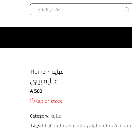
عباية
Home
عباية بيتي
500
SAR
Out of stock
عباية
Category:
بايه بشت
,
عباية ملونة
,
عباية بيتي
,
عباية
,
دار لانا
Tags: