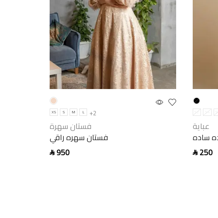
+2
XS
S
M
L
52
54
5
عباية
فستان سهرة
ه ساده
فستان سهره راقي
950
250
SAR
SAR
Select options
Select 