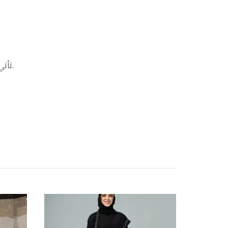
تأتي عباية بيتي بتصميم مفتوح يسهل ارتداؤها وتنسيقها مع الملابس المختلفة، مما يتيح لك إظهار الثياب التي ترتديها أسفلها.