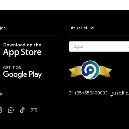
اقسام المنتجات
حمل
عباية
ضريبي :311051658400003
تا