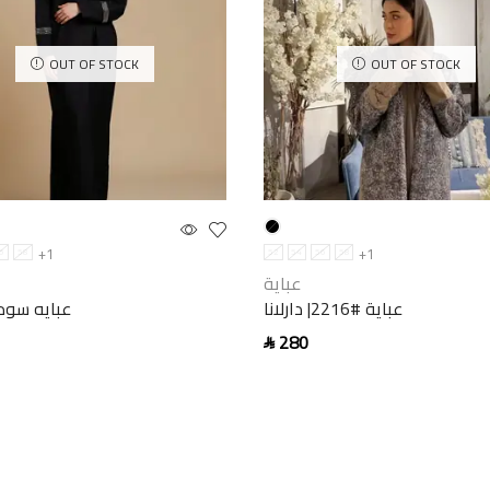
OUT OF STOCK
OUT OF STOCK
+1
+1
6
58
52
54
56
58
عباية
عباية #2216| دارلانا
عبايه سود
280
SAR
options
Select options