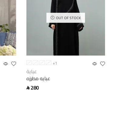
OUT OF STOCK
عباية
+1
52
54
56
58
يه قطيفه
عباية
عبايه مطرزه
900
SAR
280
SAR
Read mor
Select options