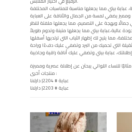
الرفيع في اختيار الملابس.
منتجات أخرى :
عباية # 2204| دارلانا
عباية # 2203| دارلانا