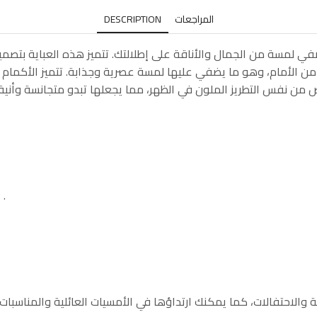
المراجعات
DESCRIPTION
ي لمسة من الجمال والأناقة على إطلالتك. تتميز هذه العباية بتصميم 
ن الأمام، وهو ما يضفي عليها لمسة عصرية وجذابة. تتميز الأكمام بأن
 عريض من نفس التطريز الملون في الظهر، مما يجعلها تبدو متجانسة وأن
الخامة : اجود انواع الخامات المتينة والانسجة الناعمة .
اصة والاحتفالات، كما يمكنك ارتداؤها في الأمسيات العائلية والمناس