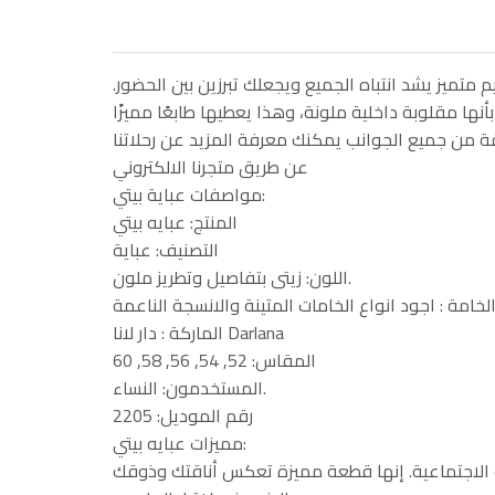
متميز يشد انتباه الجميع ويجعلك تبرزين بين الحضور.
ها مقلوبة داخلية ملونة، وهذا يعطيها طابعًا مميزًا
يقة من جميع الجوانب يمكنك معرفة المزيد عن رحلاتنا
عن طريق متجرنا الالكتروني
مواصفات عباية بيتي:
المنتج: عبايه بيتي
التصنيف: عباية
اللون: زيتى بتفاصيل وتطريز ملون.
الماركة : دار لانا Darlana
المقاس: 52, 54, 56, 58, 60
المستخدمون: النساء.
رقم الموديل: 2205
مميزات عبايه بيتي:
بات الاجتماعية. إنها قطعة مميزة تعكس أناقتك وذوقك