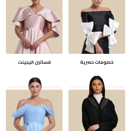
خصومات حصرية
فساتين اليجينت