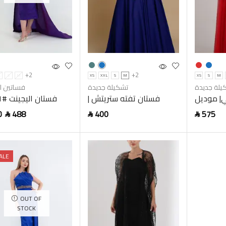
+2
+2
L
S
M
XS
XXL
S
M
XS
S
M
يلة جديدة
تشكيلة جديدة
فساتين ا
ي| موديل
فستان تفته ستريتش |
رقم 945
موديل رقم 506
0
488
400
575
SAR
SAR
SAR
t options
Add to cart
Select o
ALE
OUT OF
STOCK