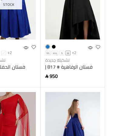
STOCK
+2
+2
M
XS
XXL
S
M
تشكيلة جديدة
تشك
فستان الرفاهية # 817 |
دارلانا
950
SAR
ptions
Add to cart