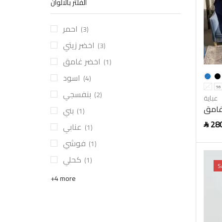
الفلتر بالالوان
احمر
(3)
اخضر زيتي
(3)
اخضر غامق
(1)
اسود
(4)
54
56
بنفسجي
(2)
عباية
 غامق
بني
(1)
28
عنابي
(1)
SAR
Selec
فوشي
(1)
كحلي
(1)
S
+4 more