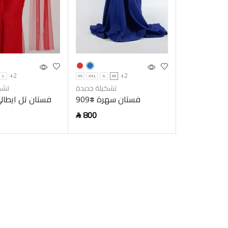
+2
+2
L
XS
XXL
S
M
تشكيلة جديدة
تشك
فستان سهرة #909
فستان تل ايطال
800
SAR
ptions
Add to cart