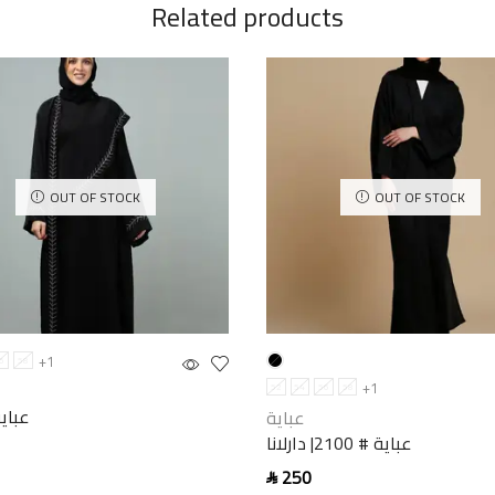
Related products
OUT OF STOCK
OUT OF STOCK
+1
6
58
+1
52
54
56
58
عباي
عباية
عباية # 2100| دارلانا
250
SAR
options