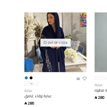
OUT OF STOCK
52
54
5
عباية
54
56
58
ه مطرزه
عباية
عباية زرقاء غامق
280
SAR
280
SAR
Select 