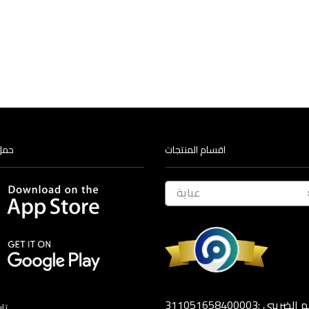
Select options
اقسام المنتجات
حمل
عباية
ضريبي :311051658400003
تا