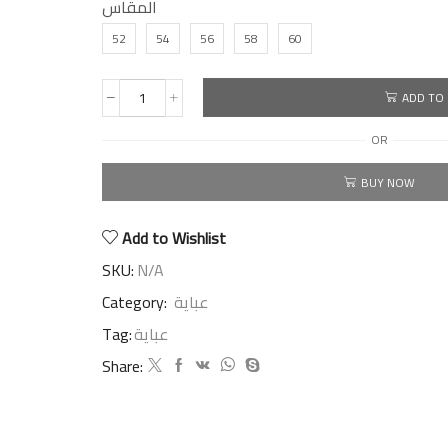
المقاس
52
54
56
58
60
ADD TO
OR
BUY NOW
Add to Wishlist
SKU:
N/A
Category:
عباية
Tag:
عباية
Share: