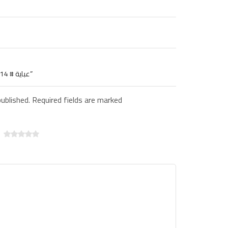
BE THE FIRST TO REVIEW “عباية # 2214| دارلانا”
published. Required fields are marked