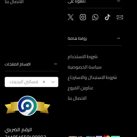
الاتصال بنا
تابعونا على
روابط هامة
شروط الاستخدام
اقسام المنتجات
سياسة الخصوصية
شروط الاستبدال والاسترجاع
فساتين اليجينت
×
عناوين الفروع
الاتصال بنا
الرقم الضريبي
:311051658400003