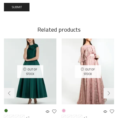
Related products
OUT OF
OUT OF
STOCK
STOCK
+2
+2
XS
XXL
S
M
XS
XXL
S
M