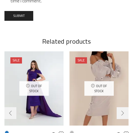
time I comment.
Related products
SALE
SALE
OUT OF
OUT OF
STOCK
STOCK