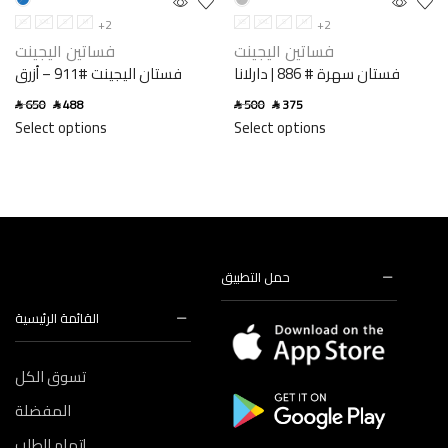
+2
+2
XS
XXL
S
M
XS
XXL
S
M
فساتين اليجينت
فساتين اليجينت
فستان سهرة # 886 | دارلانا
فستان اليجينت #911 – أزرق
650
488
500
375
SAR
SAR
SAR
SAR
Select options
Select options
حمل التطبيق
القائمة الرئيسية
تسوق الكل
المفضلة
إتمام الطلب