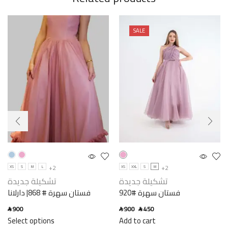
SALE
+2
+2
XS
S
M
L
XS
XXL
S
M
تشكيلة جديدة
تشكيلة جديدة
فستان سهرة #920
فستان سهرة # 868| دارلانا
900
900
450
SAR
SAR
SAR
Select options
Add to cart