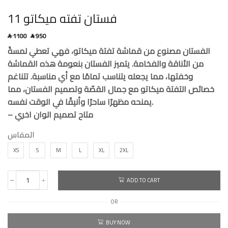
فستان تفته ميكاتو 11
1100
950
SAR
SAR
الفستان مصنوع من قماشة تفتة ميكاتو، فهي تعطي لمسةً
من الأناقة والفخامة. يتميز الفستان بنعومة هذه القماشة
وخفتها، مما يجعله يتناسب تمامًا مع أي مناسبة. تتناغم
خصائص التفتة ميكاتو مع جمال القصّة وتصميم الفستان، مما
يمنحه مظهرًا ساحرًا وأنيقًا في الوقت نفسه.
– متاح تصميم الوان اخري
المقاس
XS
S
M
L
XL
2XL
ADD TO CART
OR
BUY NOW