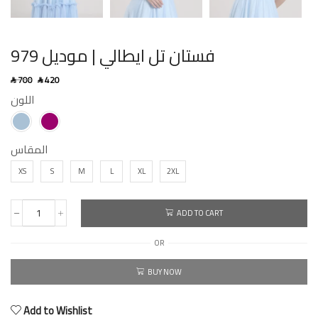
فستان تل ايطالي | موديل 979
700
420
SAR
SAR
اللون
المقاس
XS
S
M
L
XL
2XL
ADD TO CART
OR
BUY NOW
Add to Wishlist