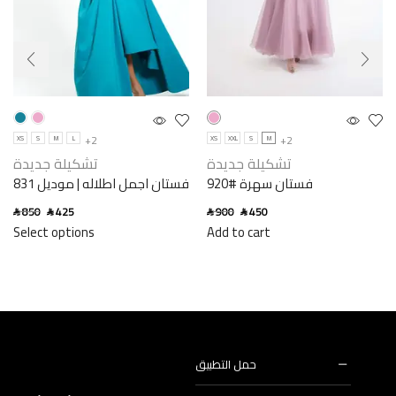
+2
+2
XS
S
M
L
XS
XXL
S
M
تشكيلة جديدة
تشكيلة جديدة
فستان سهرة #920
فستان اجمل اطلاله | موديل 831
850
425
900
450
SAR
SAR
SAR
SAR
Select options
Add to cart
حمل التطبيق