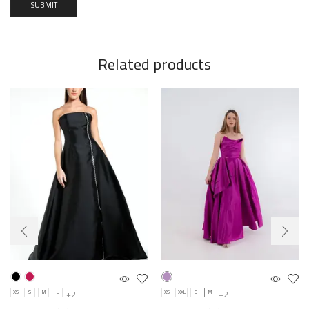
Related products
+2
+2
XS
S
M
L
XS
XXL
S
M