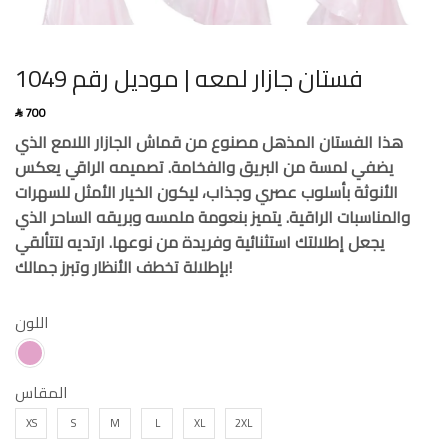
فستان جازار لمعه | موديل رقم 1049
700
SAR
هذا الفستان المذهل مصنوع من قماش الجازار اللامع الذي
يضفي لمسة من البريق والفخامة. تصميمه الراقي يعكس
الأنوثة بأسلوب عصري وجذاب، ليكون الخيار الأمثل للسهرات
والمناسبات الراقية. يتميز بنعومة ملمسه وبريقه الساحر الذي
يجعل إطلالتك استثنائية وفريدة من نوعها. ارتديه لتتألقي
بإطلالة تخطف الأنظار وتبرز جمالك!
اللون
المقاس
XS
S
M
L
XL
2XL