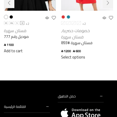
+2
+2
XS
XXL
S
M
XS
S
M
L
فستان سهرة
,
خصومات حصرية
فستان سهرة
موديل رقم 777
فستان سهرة #893
1100
SAR
Add to cart
1200
600
SAR
SAR
Select options
حمل التطبيق
القائمة الرئيسية