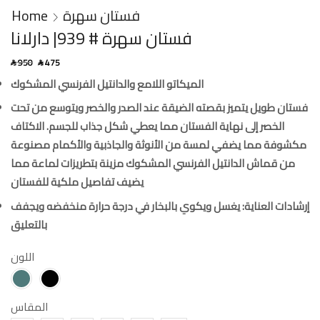
Home
فستان سهرة
فستان سهرة # 939| دارلانا
950
475
SAR
SAR
الميكاتو اللامع والدانتيل الفرنسي المشكوك
فستان طويل يتميز بقصته الضيقة عند الصدر والخصر ويتوسع من تحت
الخصر إلى نهاية الفستان مما يعطي شكل جذاب للجسم. الاكتاف
مكشوفة مما يضفي لمسة من الأنوثة والجاذبية والأكمام مصنوعة
من قماش الدانتيل الفرنسي المشكوك مزينة بتطريزات لماعة مما
يضيف تفاصيل ملكية للفستان
إرشادات العناية: يغسل ويكوي بالبخار في درجة حرارة منخفضه ويجفف
بالتعليق
اللون
المقاس