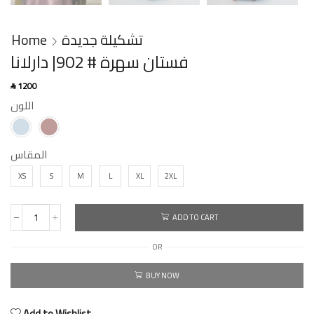
Home
تشكيلة جديدة
فستان سهرة # 902| دارلانا
1200
SAR
اللون
المقاس
XS
S
M
L
XL
2XL
ADD TO CART
OR
BUY NOW
Add to Wishlist