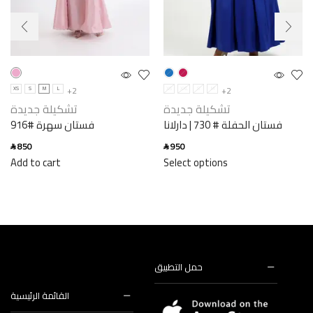
+2
+2
XS
S
M
L
XS
XXL
S
M
تشكيلة جديدة
تشكيلة جديدة
فستان الحفلة # 730 | دارلانا
فستان سهرة #916
850
950
SAR
SAR
Add to cart
Select options
حمل التطبيق
القائمة الرئيسية